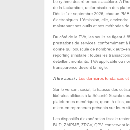
Le rythme des réformes s’accélère. À l’hor
de la facturation, uniformisation des plaf
Dès le 1er septembre 2026, chaque PME et
électroniques. L’émission, elle, deviendra
maintenant ses outils et ses méthodes de
Du côté de la TVA, les seuils se figent à 
prestations de services, conformément à l
donne qui bouscule de nombreux auto-entre
reporting s’installe : toutes les transactio
détaillant montants, TVA applicable ou no
transparence devient la règle.
A lire aussi :
Les dernières tendances et
Sur le versant social, la hausse des cotis
libérales affiliées à la Sécurité Sociale 
plateformes numériques, quant à elles, con
micro-entrepreneurs présents sur leurs si
Les dispositifs d’exonération fiscale rest
BUD, ZAIPME, ZRCV, QPV, conservent leur a