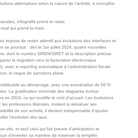
olutions alternatives selon la nature de l’activité, à connaître
anales, Infogreffe prend le relais.
Urssaf qui prend la main.
mais impose de rester attentif aux évolutions des interfaces et
on se poursuit : dès le 1er juillet 2024, quatre nouvelles
ure, dont le numéro SIREN/SIRET et la description précise
éparer la migration vers la facturation électronique
, avec e-reporting automatique à l’administration fiscale
ion, le risque de sanctions plane.
r mobilisable au démarrage, avec une exonération de 50 %
les. La gratification minimale des stagiaires évolue
e en 2024, ce qui modifie le coût d’accueil. Les évolutions
r les professions libérales, invitent à réévaluer ses
abilité de son activité, il devient indispensable d’ajuster
ller l’évolution des taux.
 vite, et seul celui qui fait preuve d’anticipation et
hacun d’inventer sa manière de traverser la tempête