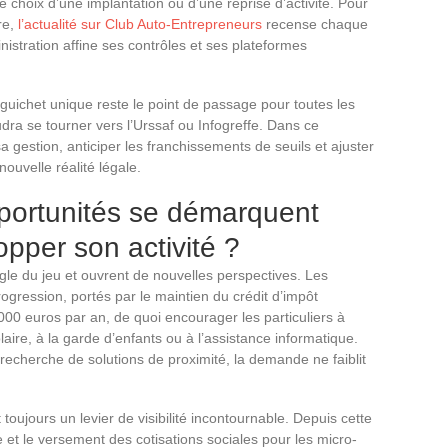
le choix d’une implantation ou d’une reprise d’activité. Pour
re,
l’actualité sur Club Auto-Entrepreneurs
recense chaque
inistration affine ses contrôles et ses plateformes
 guichet unique reste le point de passage pour toutes les
dra se tourner vers l’Urssaf ou Infogreffe. Dans ce
 gestion, anticiper les franchissements de seuils et ajuster
ouvelle réalité légale.
pportunités se démarquent
opper son activité ?
ngle du jeu et ouvrent de nouvelles perspectives. Les
ogression, portés par le maintien du crédit d’impôt
000 euros par an, de quoi encourager les particuliers à
olaire, à la garde d’enfants ou à l’assistance informatique.
a recherche de solutions de proximité, la demande ne faiblit
ujours un levier de visibilité incontournable. Depuis cette
e et le versement des cotisations sociales pour les micro-