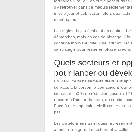
territoires ruraux. Ces outils pèsent dans 
s’y retrouver dans ce maquis réglementai
mise à jour et publication, alors que l’adm
numériques.
Les règles du jeu évoluent en continu. Le
démarches, mais en cas de blocage, il fau
contexte mouvant, mieux vaut structurer sa
sa stratégie pour rester en phase avec la n
Quels secteurs et o
pour lancer ou dével
En 2024, certains secteurs tirent leur épi
services à la personne poursuivent leur pr
immédiat : 50 % de réduction, jusqu’à 12 
recourir à l’aide à domicile, au soutien sc
Face à une population vieillissante et à l
pas.
Les plateformes numériques représentent to
année, elles gèrent directement la collect