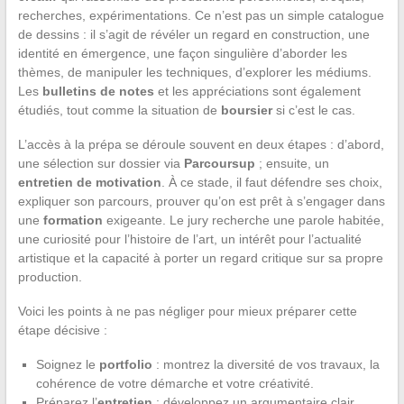
recherches, expérimentations. Ce n’est pas un simple catalogue
de dessins : il s’agit de révéler un regard en construction, une
identité en émergence, une façon singulière d’aborder les
thèmes, de manipuler les techniques, d’explorer les médiums.
Les
bulletins de notes
et les appréciations sont également
étudiés, tout comme la situation de
boursier
si c’est le cas.
L’accès à la prépa se déroule souvent en deux étapes : d’abord,
une sélection sur dossier via
Parcoursup
; ensuite, un
entretien de motivation
. À ce stade, il faut défendre ses choix,
expliquer son parcours, prouver qu’on est prêt à s’engager dans
une
formation
exigeante. Le jury recherche une parole habitée,
une curiosité pour l’histoire de l’art, un intérêt pour l’actualité
artistique et la capacité à porter un regard critique sur sa propre
production.
Voici les points à ne pas négliger pour mieux préparer cette
étape décisive :
Soignez le
portfolio
: montrez la diversité de vos travaux, la
cohérence de votre démarche et votre créativité.
Préparez l’
entretien
: développez un argumentaire clair,