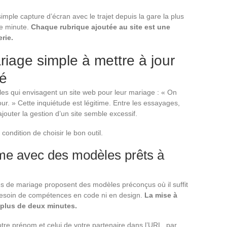
mple capture d’écran avec le trajet depuis la gare la plus
re minute.
Chaque rubrique ajoutée au site est une
rie.
riage simple à mettre à jour
dé
ples qui envisagent un site web pour leur mariage : « On
our. » Cette inquiétude est légitime. Entre les essayages,
ajouter la gestion d’un site semble excessif.
à condition de choisir le bon outil.
orme avec des modèles prêts à
es de mariage proposent des modèles préconçus où il suffit
 besoin de compétences en code ni en design.
La mise à
 plus de deux minutes.
re prénom et celui de votre partenaire dans l’URL, par