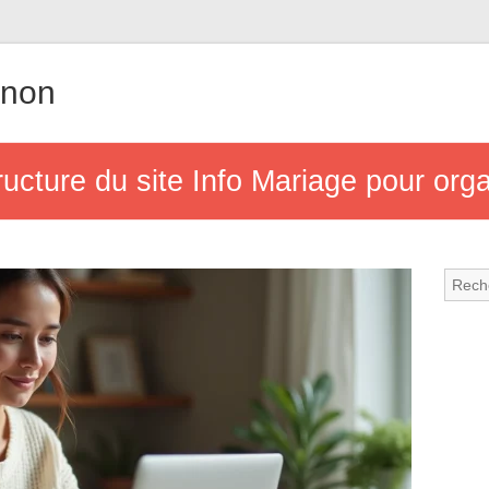
gnon
ructure du site Info Mariage pour orga