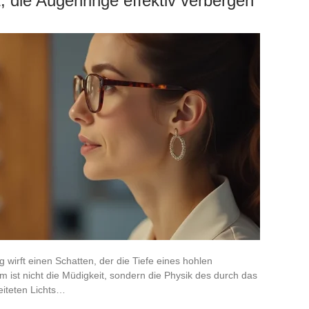
, die Augenringe effektiv verbergen
 wirft einen Schatten, der die Tiefe eines hohlen
m ist nicht die Müdigkeit, sondern die Physik des durch das
eiteten Lichts…