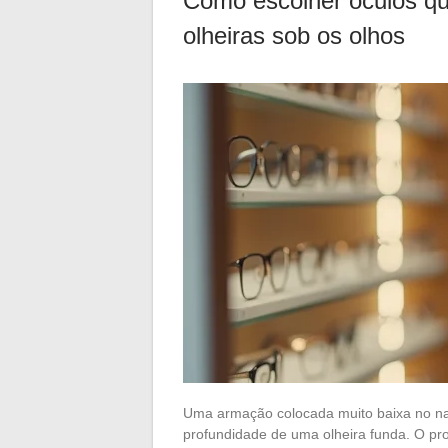
Como escolher óculos qu
olheiras sob os olhos
Uma armação colocada muito baixa no nar
profundidade de uma olheira funda. O probl