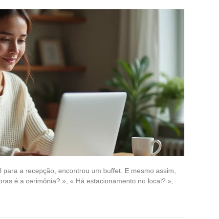
 para a recepção, encontrou um buffet. E mesmo assim,
oras é a cerimônia? », « Há estacionamento no local? »,