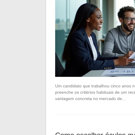
Um candidato que trabalhou cinco anos n
preenche os critérios habituais de um rec
vantagem concreta no mercado de…