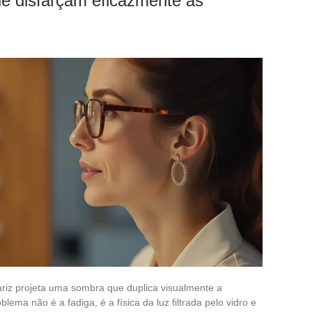
e disfarçam eficazmente as
iz projeta uma sombra que duplica visualmente a
ema não é a fadiga, é a física da luz filtrada pelo vidro e