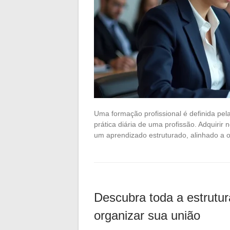
Uma formação profissional é definida p
prática diária de uma profissão. Adquirir
um aprendizado estruturado, alinhado a 
Descubra toda a estrutur
organizar sua união