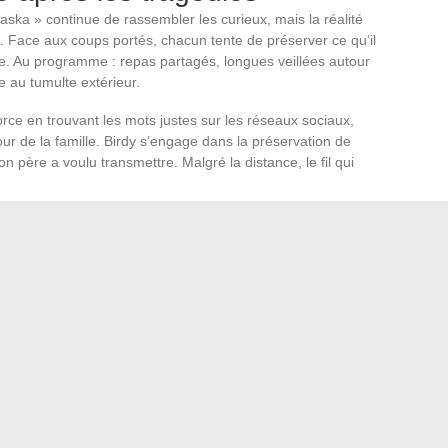
aska » continue de rassembler les curieux, mais la réalité
s. Face aux coups portés, chacun tente de préserver ce qu’il
upe. Au programme : repas partagés, longues veillées autour
e au tumulte extérieur.
force en trouvant les mots justes sur les réseaux sociaux,
ur de la famille. Birdy s’engage dans la préservation de
 père a voulu transmettre. Malgré la distance, le fil qui
 et difficultés économiques, les Brown avancent sur un fil,
ésion vacille, mais leur détermination est tenace. Échec
que jour ressemble à une nouvelle session d’équilibriste,
lisés. Entre brefs moments d’accalmie et nouvelles
toujours été : imprévisibles, exposés, et obstinément debout
o silencieuse et efficace pour votre café quotidien