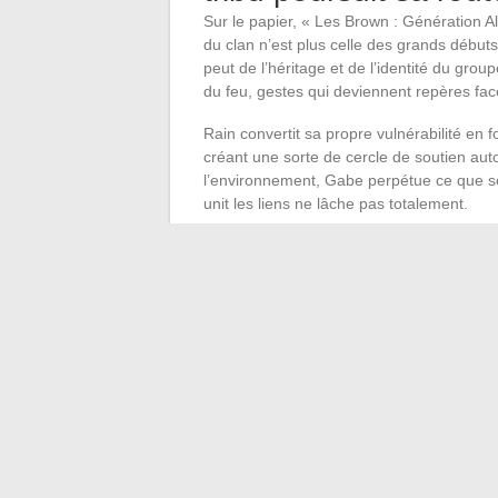
Sur le papier, « Les Brown : Génération Al
du clan n’est plus celle des grands début
peut de l’héritage et de l’identité du gro
du feu, gestes qui deviennent repères fac
Rain convertit sa propre vulnérabilité en 
créant une sorte de cercle de soutien auto
l’environnement, Gabe perpétue ce que son
unit les liens ne lâche pas totalement.
Entre fêlures cachées, pression médiatique
cabossés mais refusant de céder. Leur coh
ou réussite n’ont plus le même sens ; cha
sur un terrain mouvant.
La saga se poursuit, hors des sentiers ba
épreuves, les Brown restent ce qu’ils ont 
face à l’adversité.
←
Comment choisir une machine Nespress