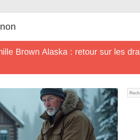
gnon
ille Brown Alaska : retour sur les dr