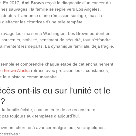
r. En 2017,
Ami Brown
reçoit le diagnostic d’un cancer du
s sauvages : la famille se replie vers Los Angeles,
les doutes. L’annonce d’une rémission soulage, mais la
 d’effacer les cicatrices d’une telle tempête.
ie ravage leur maison à Washington. Les Brown perdent en
ouvenirs, stabilité, sentiment de sécurité, tout s’effondre.
limentent les départs. La dynamique familiale, déjà fragile,
l’ensemble et comprendre chaque étape de cet enchaînement
lle Brown Alaska
retrace avec précision les circonstances,
e leur histoire communautaire.
ès ont-ils eu sur l’unité et le
 ?
la famille éclate, chacun tente de se reconstruire
t pas toujours aux tempêtes d’aujourd’hui.
own ont cherché à avancer malgré tout, voici quelques
ccessives :