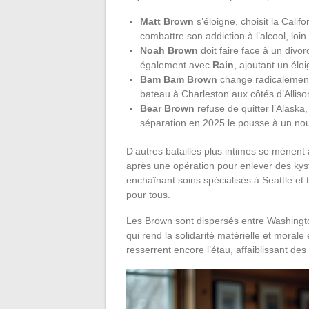
Matt Brown
s’éloigne, choisit la Cali
combattre son addiction à l’alcool, loin
Noah Brown
doit faire face à un divo
également avec
Rain
, ajoutant un él
Bam Bam Brown
change radicalement 
bateau à Charleston aux côtés d’Allis
Bear Brown
refuse de quitter l’Alaska
séparation en 2025 le pousse à un nou
D’autres batailles plus intimes se mènent
après une opération pour enlever des kys
enchaînant soins spécialisés à Seattle et t
pour tous.
Les Brown sont dispersés entre Washington
qui rend la solidarité matérielle et mora
resserrent encore l’étau, affaiblissant des